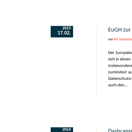
2015
EuGH zur
17.02.
von
RA Sebastia
Der Europäis
sich in einem
Insbesonder
zumindest a
Datenschutzre
auch den…
2014
Dashcams: