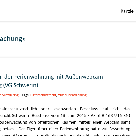
Kanzlei
wachung»
am der Ferienwohnung mit Außenwebcam
g (VG Schwerin)
n Schwiering
Tags:
Datenschutzrecht
,
Videoüberwachung
atenschutzrechtlich sehr lesenwerten Beschluss hat sich das
ericht Schwerin (Beschluss vom 18. Juni 2015 · Az. 6 B 1637/15 SN)
eoüberwächung von öffentlichen Räumen mittels einer Webcam samt
g befasst. Der Eigentümer einer Ferienwohnung hatte zur Bewerbung
 zwei Webcams im Außenbereich angebracht, inkl. permanentem