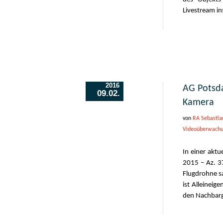
Livestream in
2016
AG Potsd
09.02.
Kamera
von
RA Sebastia
Videoüberwach
In einer aktu
2015 – Az. 37
Flugdrohne s
ist Alleineig
den Nachbarg