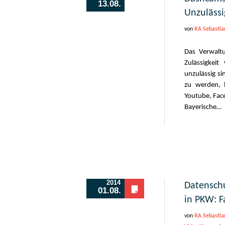
13.08.
Unzulässi
von
RA Sebastia
Das Verwaltu
Zulässigkei
unzulässig s
zu werden, b
Youtube, Face
Bayerische…
2014
Datenschu
01.08.
in PKW: F
von
RA Sebastia