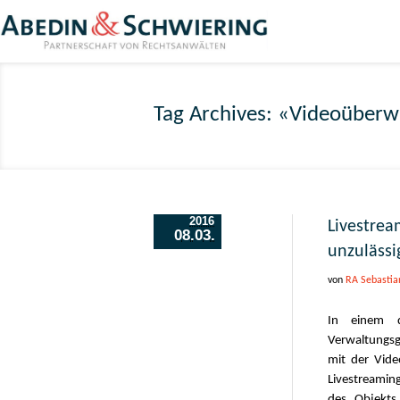
Tag Archives: «Videoüber
2016
Livestre
08.03.
unzulässi
von
RA Sebastia
In einem d
Verwaltungsg
mit der Vid
Livestreamin
des Objekts