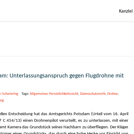
Kanzlei
am: Unterlassungsanspruch gegen Flugdrohne mit
n Schwiering
Tags:
Allgemeines Persönlichkeitsrecht
,
Datenschutzrecht
,
Drohne
,
ung
ellen Entscheidung hat das Amtsgerichts Potsdam (Urteil vom 16. April
 C 454/13) einen Drohnenpilot verurteilt, es zu unterlassen, mit einer
amt Kamera das Grundstück seines Nachbarn zu überfliegen. Der Kläger
entümer eines Grundstücks, das durch eine hohe Hecke vor Einsicht von