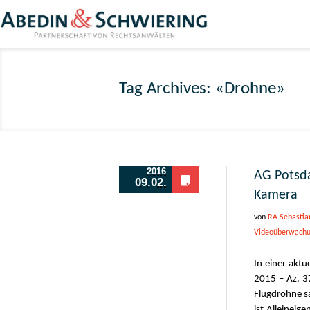
Tag Archives: «Drohne»
2016
AG Potsd
09.02.
Kamera
von
RA Sebastia
Videoüberwach
In einer aktu
2015 – Az. 37
Flugdrohne s
ist Alleineig