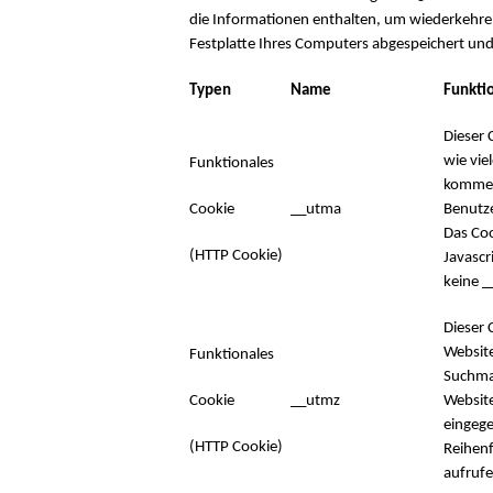
die Informationen enthalten, um wiederkehrend
Festplatte Ihres Computers abgespeichert und
Typen
Name
Funkti
Dieser 
wie vie
Funktionales
kommen
Cookie
__utma
Benutze
Das Coo
(HTTP Cookie)
Javascr
keine 
Dieser 
Website
Funktionales
Suchma
Cookie
__utmz
Website
eingege
(HTTP Cookie)
Reihenf
aufrufe