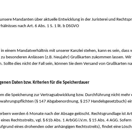
unsere Mandanten über aktuelle Entwicklung in der Juristerei und Rechtspr
nisses nach Art. 6 Abs. 1 S. 1 lit. b DSGVO
 in einem Mandatverhältnis mit unserer Kanzlei stehen, kann es sein, dass
-GVO zu besonderen Anlässen (z.B. Neujahr) Grußkarten zukommen lassen. Wi
 Sollte dies nicht der Fall sein, können Sie dem Versand von Grußkarten n
enen Daten bzw. Kriterien für die Speicherdauer
 die Speicherung zur Vertragsabwicklung bzw. Durchführung nicht mehr erf
fbewahrungspflichten (§ 147 Abgabenordnung, § 257 Handelsgesetzbuch) e
ern werden 6 Monate nach der Absage gelöscht. Rechtsgrundlage ist Art. 
nes Rechtsstreits, vgl. § 61b Abs. 1 ArbGG i.V.m. § 15 Abs. 4 AGG. Sofern e
aufgrund eines drohenden oder anhängigen Rechtsstreits), findet eine Lösch