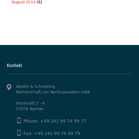
August 2014
(6)
Kontakt
Abedin & Schwiering
Partnerschaft von Rechtsanwälten mbB
Hirzenrott 2 - 4
52076 Aachen
Phone: +49 241 99 74 99 77
Fax: +49 241 99 74 99 79