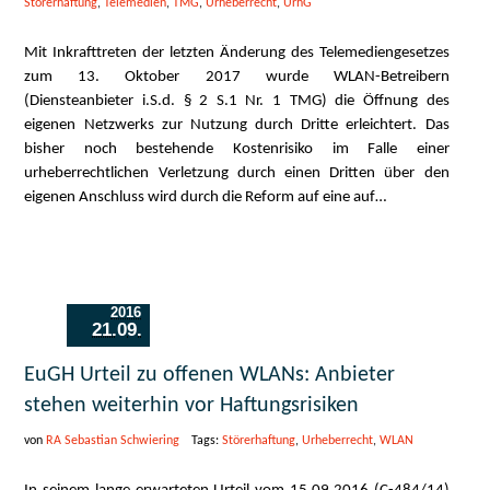
Störerhaftung
,
Telemedien
,
TMG
,
Urheberrecht
,
UrhG
Mit Inkrafttreten der letzten Änderung des Telemediengesetzes
zum 13. Oktober 2017 wurde WLAN-Betreibern
(Diensteanbieter i.S.d. § 2 S.1 Nr. 1 TMG) die Öffnung des
eigenen Netzwerks zur Nutzung durch Dritte erleichtert. Das
bisher noch bestehende Kostenrisiko im Falle einer
urheberrechtlichen Verletzung durch einen Dritten über den
eigenen Anschluss wird durch die Reform auf eine auf…
2016
21.09.
EuGH Urteil zu offenen WLANs: Anbieter
stehen weiterhin vor Haftungsrisiken
von
RA Sebastian Schwiering
Tags:
Störerhaftung
,
Urheberrecht
,
WLAN