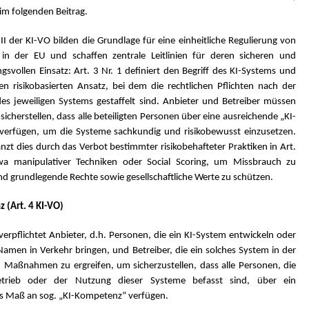
 im folgenden Beitrag.
 II der KI-VO bilden die Grundlage für eine einheitliche Regulierung von
in der EU und schaffen zentrale Leitlinien für deren sicheren und
svollen Einsatz: Art. 3 Nr. 1 definiert den Begriff des KI-Systems und
en risikobasierten Ansatz, bei dem die rechtlichen Pflichten nach der
des jeweiligen Systems gestaffelt sind. Anbieter und Betreiber müssen
sicherstellen, dass alle beteiligten Personen über eine ausreichende „KI-
erfügen, um die Systeme sachkundig und risikobewusst einzusetzen.
gänzt dies durch das Verbot bestimmter risikobehafteter Praktiken in Art.
wa manipulativer Techniken oder Social Scoring, um Missbrauch zu
d grundlegende Rechte sowie gesellschaftliche Werte zu schützen.
 (Art. 4 KI-VO)
verpflichtet Anbieter, d.h. Personen, die ein KI-System entwickeln oder
amen in Verkehr bringen, und Betreiber, die ein solches System in der
, Maßnahmen zu ergreifen, um sicherzustellen, dass alle Personen, die
rieb oder der Nutzung dieser Systeme befasst sind, über ein
s Maß an sog. „KI-Kompetenz“ verfügen.