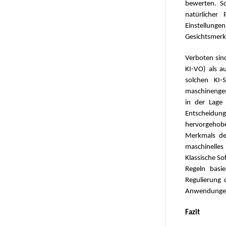
bewerten. Sc
natürlicher
Einstellungen
Gesichtsmerk
Verboten sin
KI-VO) als a
solchen KI-
maschinengest
in der Lage
Entscheidung
hervorgehob
Merkmals de
maschinelle
Klassische So
Regeln basie
Regulierung 
Anwendungen
Fazit