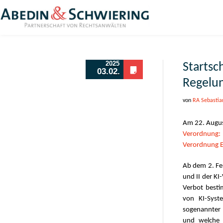
2025
Startsc
03.02.
Regelun
von
RA Sebastia
Am 22. August
Verordnung: 
Verordnung 
Ab dem 2. Feb
und II der KI
Verbot besti
von KI-Syst
sogenannter 
und welche 