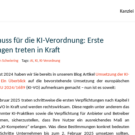
Kanzlei
huss für die KI-Verordnung: Erste
gen treten in Kraft
n Schwiering
Tags:
AI
,
KI
,
KI-Verordnung
 2024 haben wir Sie bereits in unserem Blog Artikel
Umsetzung der KI-
Ein Überblick
auf die bevorstehende Umsetzung der europäischen
EU 2024/1689
(KI-VO) aufmerksam gemacht – nun ist es soweit:
ruar 2025 traten schrittweise die ersten Verpflichtungen nach Kapitel I
-VO in Kraft und werden rechtswirksam. Diese regeln unter anderem das
mmter KI-Praktiken sowie die Verpflichtung für Anbieter und Betreiber
emen, sicherzustellen, dass ihre Nutzer ein ausreichendes Maß an
„KI-Kompetenz“ erlangen. Was diese Bestimmungen konkret bedeuten
Schritte Unternehmen bis zum 2. Februar 2025 umsetzen sollten,