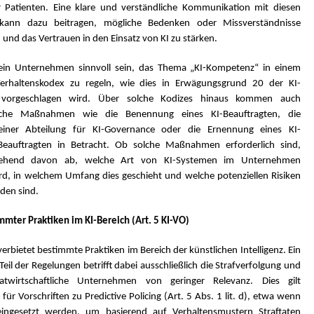
Patienten. Eine klare und verständliche Kommunikation mit diesen
 kann dazu beitragen, mögliche Bedenken oder Missverständnisse
nd das Vertrauen in den Einsatz von KI zu stärken.
ein Unternehmen sinnvoll sein, das Thema „KI-Kompetenz“ in einem
 Verhaltenskodex zu regeln, wie dies in Erwägungsgrund 20 der KI-
 vorgeschlagen wird. Über solche Kodizes hinaus kommen auch
ische Maßnahmen wie die Benennung eines KI-Beauftragten, die
 einer Abteilung für KI-Governance oder die Ernennung eines KI-
Beauftragten in Betracht. Ob solche Maßnahmen erforderlich sind,
gehend davon ab, welche Art von KI-Systemen im Unternehmen
ird, in welchem Umfang dies geschieht und welche potenziellen Risiken
den sind.
mmter Praktiken im KI-Bereich (Art. 5 KI-VO)
verbietet bestimmte Praktiken im Bereich der künstlichen Intelligenz. Ein
Teil der Regelungen betrifft dabei ausschließlich die Strafverfolgung und
vatwirtschaftliche Unternehmen von geringer Relevanz. Dies gilt
für Vorschriften zu Predictive Policing (Art. 5 Abs. 1 lit. d), etwa wenn
eingesetzt werden, um basierend auf Verhaltensmustern Straftaten