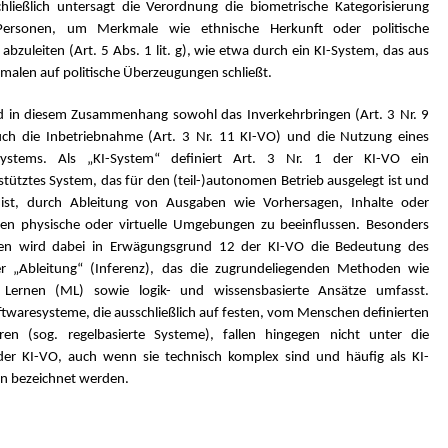
hließlich untersagt die Verordnung die biometrische Kategorisierung
 Personen, um Merkmale wie ethnische Herkunft oder politische
 abzuleiten (Art. 5 Abs. 1 lit. g), wie etwa durch ein KI-System, das aus
malen auf politische Überzeugungen schließt.
d in diesem Zusammenhang sowohl das Inverkehrbringen (Art. 3 Nr. 9
uch die Inbetriebnahme (Art. 3 Nr. 11 KI-VO) und die Nutzung eines
Systems. Als „KI-System“ definiert Art. 3 Nr. 1 der KI-VO ein
ütztes System, das für den (teil-)autonomen Betrieb ausgelegt ist und
 ist, durch Ableitung von Ausgaben wie Vorhersagen, Inhalte oder
en physische oder virtuelle Umgebungen zu beeinflussen. Besonders
en wird dabei in Erwägungsgrund 12 der KI-VO die Bedeutung des
r „Ableitung“ (Inferenz), das die zugrundeliegenden Methoden wie
s Lernen (ML) sowie logik- und wissensbasierte Ansätze umfasst.
ftwaresysteme, die ausschließlich auf festen, vom Menschen definierten
ren (sog. regelbasierte Systeme), fallen hingegen nicht unter die
der KI-VO, auch wenn sie technisch komplex sind und häufig als KI-
 bezeichnet werden.