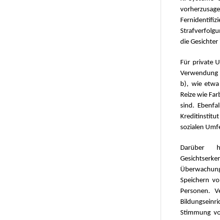
vorherzu
Fernidenti
Strafverfolgu
die Gesichter
Für private 
Verwendung m
b), wie etwa
Reize wie Fa
sind. Ebenfal
Kreditinstit
sozialen Umf
Darüber h
Gesichtser
Überwachungs
Speichern vo
Personen. V
Bildungseinri
Stimmung vo