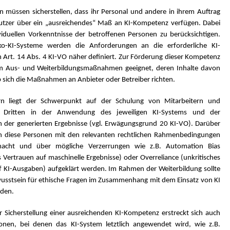
n müssen sicherstellen, dass ihr Personal und andere in ihrem Auftrag
tzer über ein „ausreichendes“ Maß an KI-Kompetenz verfügen. Dabei
ividuellen Vorkenntnisse der betroffenen Personen zu berücksichtigen.
iko-KI-Systeme werden die Anforderungen an die erforderliche KI-
 Art. 14 Abs. 4 KI-VO näher definiert. Zur Förderung dieser Kompetenz
em Aus- und Weiterbildungsmaßnahmen geeignet, deren Inhalte davon
 sich die Maßnahmen an Anbieter oder Betreiber richten.
ern liegt der Schwerpunkt auf der Schulung von Mitarbeitern und
n Dritten in der Anwendung des jeweiligen KI-Systems und der
on der generierten Ergebnisse (vgl. Erwägungsgrund 20 KI-VO). Darüber
en diese Personen mit den relevanten rechtlichen Rahmenbedingungen
macht und über mögliche Verzerrungen wie z.B. Automation Bias
Vertrauen auf maschinelle Ergebnisse) oder Overreliance (unkritisches
f KI-Ausgaben) aufgeklärt werden. Im Rahmen der Weiterbildung sollte
usstsein für ethische Fragen im Zusammenhang mit dem Einsatz von KI
rden.
ur Sicherstellung einer ausreichenden KI-Kompetenz erstreckt sich auch
onen, bei denen das KI-System letztlich angewendet wird, wie z.B.