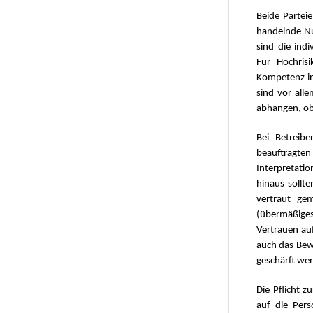
Beide Parteie
handelnde Nu
sind die ind
Für Hochris
Kompetenz in
sind vor all
abhängen, ob
Bei Betreib
beauftragte
Interpretati
hinaus sollt
vertraut ge
(übermäßiges 
Vertrauen au
auch das Bew
geschärft we
Die Pflicht z
auf die Pers