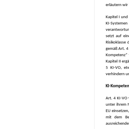
erläutern wir
Kapitel I und
KI-Systemen 
verantwortung
setzt auf ein
Risikoklasse 
gemäß Art. 4 
Kompetenz“ v
Kapitel II er
5 KI-VO, et
verhindern un
KI-Kompetenz
Art. 4 KI-VO 
unter ihrem N
EU einsetzen
mit dem Bet
ausreichende