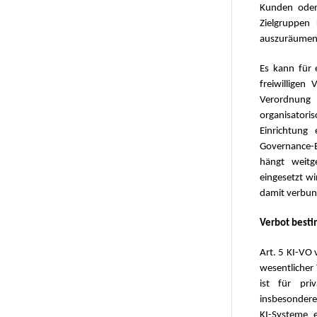
Kunden oder 
Zielgruppen
auszuräumen u
Es kann für 
freiwilligen
Verordnung
organisator
Einrichtung
Governance-
hängt weit
eingesetzt w
damit verbun
Verbot besti
Art. 5 KI-VO 
wesentlicher 
ist für pri
insbesondere 
KI-Systeme 