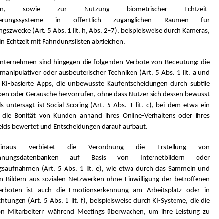
sagen, sowie zur Nutzung biometrischer Echtzeit-
fizierungssysteme in öffentlich zugänglichen Räumen für
ngszwecke (Art. 5 Abs. 1 lit. h, Abs. 2–7), beispielsweise durch Kameras,
 in Echtzeit mit Fahndungslisten abgleichen.
Unternehmen sind hingegen die folgenden Verbote von Bedeutung: die
anipulativer oder ausbeuterischer Techniken (Art. 5 Abs. 1 lit. a und
 KI-basierte Apps, die unbewusste Kaufentscheidungen durch subtile
rben oder Geräusche hervorrufen, ohne dass Nutzer sich dessen bewusst
ls untersagt ist Social Scoring (Art. 5 Abs. 1 lit. c), bei dem etwa ein
ut die Bonität von Kunden anhand ihres Online-Verhaltens oder ihres
elds bewertet und Entscheidungen darauf aufbaut.
inaus verbietet die Verordnung die Erstellung von
kennungsdatenbanken auf Basis von Internetbildern oder
aufnahmen (Art. 5 Abs. 1 lit. e), wie etwa durch das Sammeln und
n Bildern aus sozialen Netzwerken ohne Einwilligung der betroffenen
erboten ist auch die Emotionserkennung am Arbeitsplatz oder in
chtungen (Art. 5 Abs. 1 lit. f), beispielsweise durch KI-Systeme, die die
n Mitarbeitern während Meetings überwachen, um ihre Leistung zu