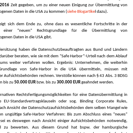
 2016
Zeit gegeben, um zu einer neuen Einigung zur Übermittlung von
genen Daten in die USA zu kommen (
siehe Blogartike
l dazu).
neigt sich dem Ende zu, ohne dass es wesentliche Fortschritte in der
g einer “neuen” Rechtsgrundlage für die Übermittlung von
genen Daten in die USA gibt.
dersitzung haben die Datenschutzbeauftragten aus Bund und Ländern
darüber beraten, wie sie mit dem “Safe Harbor”-Urteil nach dem Ablauf
ums weiter verfahren wollen. Ergebnis: Unternehmen, die weiterhin
rundlage von Safe-Harbor in die USA übermitteln, müssen mit
er Aufsichtsbehörden rechnen. Verstöße können nach § 43 Abs. 3 BDSG
n bis zu
50.000 EUR
bzw. bis zu
300.000 EUR
geahndet werden.
ernativen Rechtsfertigungsmöglichkeiten für eine Datenübermittlung in
e EU-Standardvertragsklauseln oder sog. Binding Corporate Rules,
nach Ansicht der Datenschutzaufsichtsbehörden dem selben Mangel wie
en ungültige Safe-Harbor Verfahren: Bis zum Abschluss eines “neues”
ei es deswegen nach Ansicht einiger Aufsichtsbehörden notwendig,
all zu bewerten. Aus diesem Grund hat bspw. der hamburgische