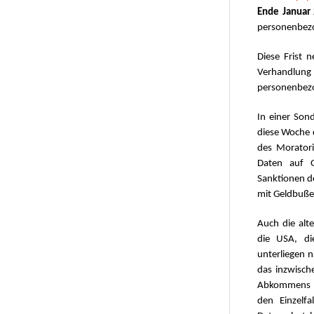
Ende Januar
personenbezo
Diese Frist 
Verhandlun
personenbezo
In einer Son
diese Woche 
des Moratori
Daten auf G
Sanktionen d
mit Geldbuße
Auch die alt
die USA, di
unterliegen 
das inzwisch
Abkommens s
den Einzelf