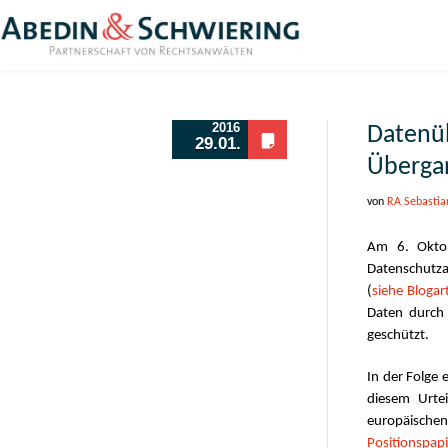
2016
Datenüb
29.01.
Übergan
von
RA Sebastia
Am 6. Oktob
Datenschutz
(
siehe Blogart
Daten durch
geschützt.
In der Folge 
diesem Urtei
europäisch
Positionspapi