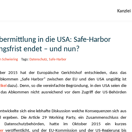
Kanzlei
ermittlung in die USA: Safe-Harbor
gsfrist endet – und nun?
n Schwiering
Tags:
Datenschutz
,
Safe-Harbor
er 2015 hat der Europäische Gerichtshof entschieden, dass das
abkommen „Safe Harbor“ zwischen der EU und den USA ungültig ist
ikel
dazu). Denn, so die vereinfachte Begründung, in den USA seien die
 das Abkommen nicht ausreichend vor dem Zugriff der US-Behörden
entwickelte sich eine lebhafte Diskussion welche Konsequenzen sich aus
l ergeben. Die Article 29 Working Party, ein Zusammenschluss der
en Datenschutzbehörden, hatte im Oktober 2015 ein kurzes
er
veröffentlicht, und der EU-Kommission und der US-Regierung bis