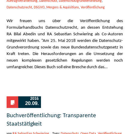
Auftragsverarbeitung
,
Datenschutz
,
Datenschutzgrundverordnung
,
Datenschutzrecht
,
DSGVO
,
Mergers & Aquisitions
,
Veröffentlichung
Wir freuen uns über die Veröffentlichung des
Formularhandbuchs Datenschutzrecht, an dessen Entstehung
RA Bilal Abedin und RA Sebastian Schwiering als Co-Autoren
mitgewirkt haben. “Am 25. Mai 2018 werden die Datenschutz-
Grundverordnung sowie das neue Bundesdatenschutzgesetz in
Kraft treten. Die Herausforderungen an die Umsetzung der
neuen komplexen gesetzlichen Regelungen werden noch
umfangreicher. Dieses Buch soll eine Bresche durch das…
2016
20.09.
Buchveröffentlichung: Transparente
Staatstätigkeit
von
RA Sebastian Schwiering
Tags:
Datenschutz
,
Open Data
,
Veröffentlichung